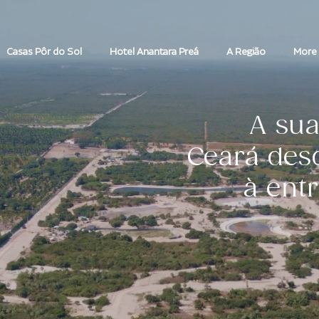
Casas Pôr do Sol
Hotel Anantara Preá
A Região
More
A sua
Ceará desd
à ent