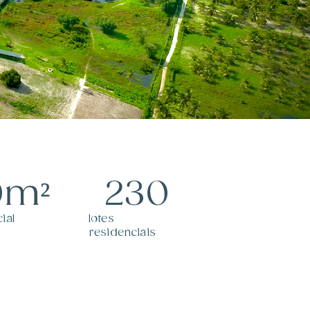
0m²
230
ial
lotes
residenciais