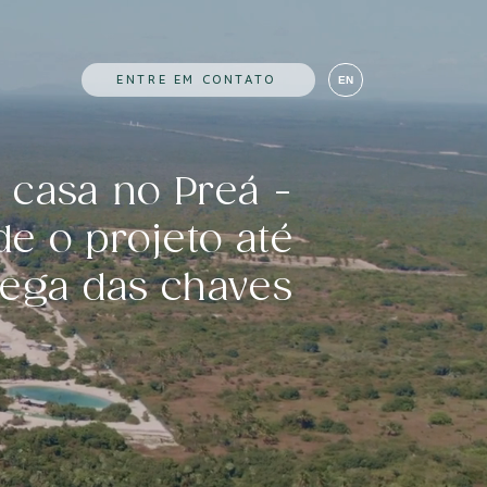
ENTRE EM CONTATO
EN
 casa no Preá -
e o projeto até
rega das chaves